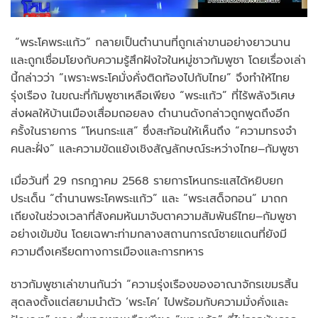
“พระโคพระแก้ว” กลายเป็นตำนานที่ถูกเล่าขานอย่างยาวนาน
และถูกเชื่อมโยงกับความรู้สึกฝังใจในหมู่ชาวกัมพูชา โดยเรื่องเล่า
นี้กล่าวว่า “เพราะพระโคมั่งคั่งติดท้องไปกับไทย” จึงทำให้ไทย
รุ่งเรือง ในขณะที่กัมพูชาเหลือเพียง “พระแก้ว” ที่ไร้พลังวิเศษ
ส่งผลให้บ้านเมืองเสื่อมถอยลง ตำนานดังกล่าวถูกพูดถึงอีก
ครั้งในรายการ “โหนกระแส” ซึ่งสะท้อนให้เห็นถึง “ความทรงจำ
คนละฝั่ง” และความขัดแย้งเชิงสัญลักษณ์ระหว่างไทย–กัมพูชา
เมื่อวันที่ 29 กรกฎาคม 2568 รายการโหนกระแสได้หยิบยก
ประเด็น “ตำนานพระโคพระแก้ว” และ “พระเสด็จกอน” มาถก
เถียงในช่วงเวลาที่สังคมหันมาจับตาความสัมพันธ์ไทย–กัมพูชา
อย่างเข้มข้น โดยเฉพาะท่ามกลางสถานการณ์ชายแดนที่ยังมี
ความตึงเครียดทางการเมืองและการทหาร
ชาวกัมพูชาเล่าขานกันว่า “ความรุ่งเรืองของอาณาจักรเขมรสิ้น
สุดลงตั้งแต่สยามนำตัว ‘พระโค’ ไปพร้อมกับความมั่งคั่งและ