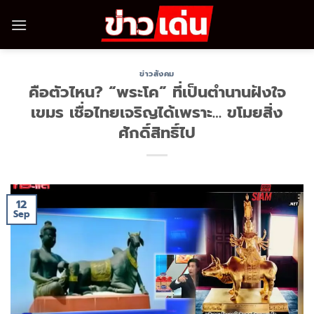
Skip
to
content
ข่าวสังคม
คือตัวไหน? “พระโค” ที่เป็นตำนานฝังใจ
เขมร เชื่อไทยเจริญได้เพราะ… ขโมยสิ่ง
ศักดิ์สิทธิ์ไป
12
Sep