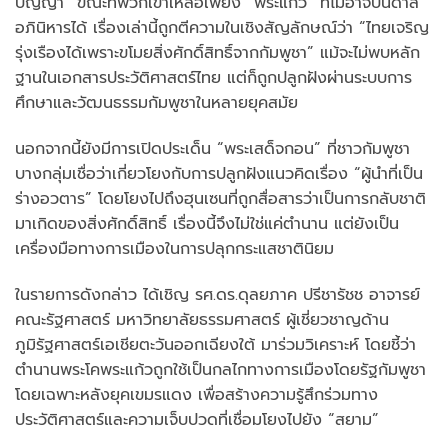
ปัญญา” ขณะที่พวกเขาเหลือเพียง “พระแก้ว” ที่ไม่อาจบันดาล
อภินิหารได้ เรื่องเล่านี้ถูกตีความในเชิงสัญลักษณ์ว่า “ไทยเจริญ
รุ่งเรืองได้เพราะขโมยสิ่งศักดิ์สิทธิ์จากกัมพูชา” แม้จะไม่พบหลัก
ฐานในเอกสารประวัติศาสตร์ไทย แต่ก็ถูกปลูกฝังผ่านระบบการ
ศึกษาและวัฒนธรรมกัมพูชาในหลายยุคสมัย
นอกจากนี้ยังมีการเปิดประเด็น “พระเสด็จกอน” ที่ชาวกัมพูชา
บางกลุ่มเชื่อว่าเกี่ยวโยงกับการปลูกฝังแนวคิดเรื่อง “ผู้นำที่เป็น
ร่างอวตาร” โดยโยงไปถึงฮุนเซนที่ถูกสื่อสารว่าเป็นการกลับชาติ
มาเกิดของสิ่งศักดิ์สิทธิ์ เรื่องนี้จึงไม่ใช่แค่ตำนาน แต่ยังเป็น
เครื่องมือทางการเมืองในการปลุกกระแสชาตินิยม
ในรายการดังกล่าว ได้เชิญ รศ.ดร.ดุลยภาค ปรีชารัชช อาจารย์
คณะรัฐศาสตร์ มหาวิทยาลัยธรรมศาสตร์ ผู้เชี่ยวชาญด้าน
ภูมิรัฐศาสตร์เอเชียตะวันออกเฉียงใต้ มาร่วมวิเคราะห์ โดยชี้ว่า
ตำนานพระโคพระแก้วถูกใช้เป็นกลไกทางการเมืองโดยรัฐกัมพูชา
โดยเฉพาะหลังยุคเขมรแดง เพื่อสร้างความรู้สึกร่วมทาง
ประวัติศาสตร์และความเจ็บปวดที่เชื่อมโยงไปยัง “สยาม”