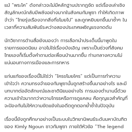
แม้ “พระโค” ดังกล่าวจะไม่มีหลักฐานปรากฏชัด แต่เรื่องเล่าเชิง
สัญลักษณ์กลับมีพลังอย่างมากในสังคมกัมพูชา ทำให้เกิดภาพ
จำว่า “ไทยรุ่งเรืองจากสิ่งที่ขโมยไป” และถูกหยิบยกขึ้นมาซ้ำๆ ใน
เวลาที่ความสัมพันธ์ระหว่างสองประเทศเผชิญแรงกดดัน
นักวิชาการด้านสื่อยังมองว่า การเลือกนำประเด็นนี้มาพูดใน
รายการยอดนิยม อาจไม่ใช่เรื่องบังเอิญ เพราะเป็นช่วงที่สังคม
ไทยเองก็เริ่มตั้งคำถามต่อเพื่อนบ้านมากขึ้น ท่ามกลางความไม่
แน่นอนทางการเมืองและการทหาร
แก่นแท้ของเรื่องนี้ไม่ใช่ว่า “ใครขโมยใคร” แต่เป็นการทำความ
เข้าใจว่า ความทรงจำของกัมพูชานั้นถูกสร้างขึ้นมาอย่างไร และมี
บทบาทต่ออัตลักษณ์และชาตินิยมอย่างไร การมองตำนานนี้ด้วย
ความเข้าใจมากกว่าความโกรธหรือการดูแคลน คือกุญแจสำคัญที่
จะป้องกันไม่ให้ความขัดแย้งในอดีตถูกตอกย้ำซ้ำในปัจจุบัน
เรื่องนี้ยังถูกศึกษาอย่างเป็นระบบในวิทยานิพนธ์ระดับมหาบัณฑิต
ของ Kimly Ngoun ชาวกัมพูชา ภายใต้หัวข้อ “The legend